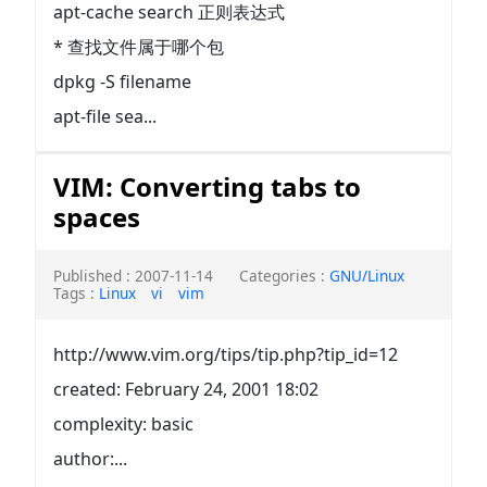
apt-cache search 正则表达式
* 查找文件属于哪个包
dpkg -S filename
apt-file sea...
VIM: Converting tabs to
spaces
Published : 2007-11-14
Categories :
GNU/Linux
Tags :
Linux
vi
vim
http://www.vim.org/tips/tip.php?tip_id=12
created: February 24, 2001 18:02
complexity: basic
author:...