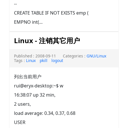
--
CREATE TABLE IF NOT EXISTS emp (
EMPNO int(...
Linux - 注销其它用户
Published : 2008-09-11
Categories :
GNU/Linux
Tags :
Linux
pkill
logout
列出当前用户
rui@eryx-desktop:~$ w
16:38:07 up 32 min,
2 users,
load average: 0.34, 0.37, 0.68
USER