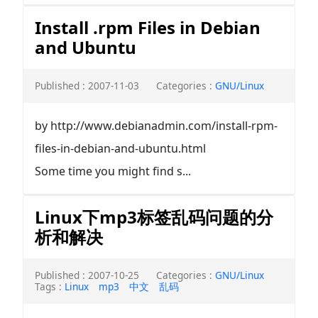
Install .rpm Files in Debian
and Ubuntu
Published : 2007-11-03
Categories :
GNU/Linux
by http://www.debianadmin.com/install-rpm-
files-in-debian-and-ubuntu.html
Some time you might find s...
Linux下mp3标签乱码问题的分
析和解决
Published : 2007-10-25
Categories :
GNU/Linux
Tags :
Linux
mp3
中文
乱码