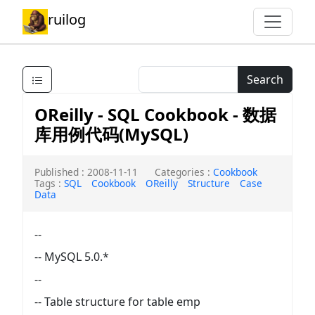
ruilog
Search
OReilly - SQL Cookbook - 数据
库用例代码(MySQL)
Published : 2008-11-11
Categories :
Cookbook
Tags :
SQL
Cookbook
OReilly
Structure
Case
Data
--
-- MySQL 5.0.*
--
-- Table structure for table emp