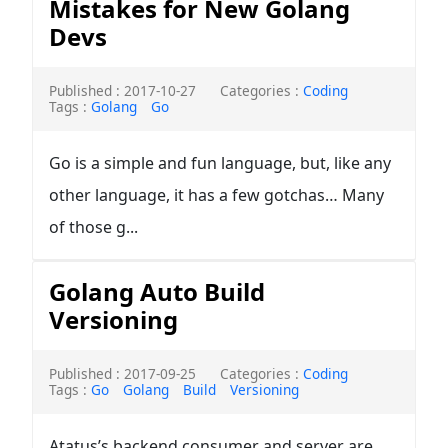
Mistakes for New Golang
Devs
Published : 2017-10-27
Categories :
Coding
Tags :
Golang
Go
Go is a simple and fun language, but, like any
other language, it has a few gotchas… Many
of those g...
Golang Auto Build
Versioning
Published : 2017-09-25
Categories :
Coding
Tags :
Go
Golang
Build
Versioning
Atatus’s backend consumer and server are