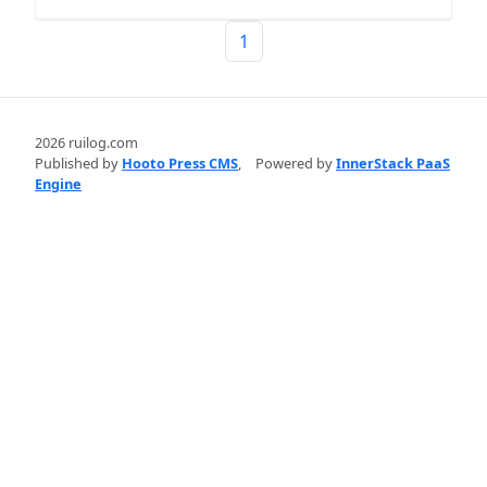
1
2026 ruilog.com
Published by
Hooto Press CMS
,
Powered by
InnerStack PaaS
Engine