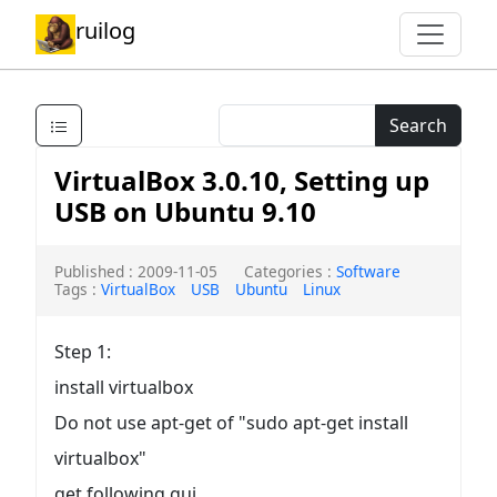
ruilog
Search
VirtualBox 3.0.10, Setting up
USB on Ubuntu 9.10
Published : 2009-11-05
Categories :
Software
Tags :
VirtualBox
USB
Ubuntu
Linux
Step 1:
install virtualbox
Do not use apt-get of "sudo apt-get install
virtualbox"
get following gui...