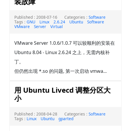
装故障
Published : 2008-07-16
Categories :
Software
Tags :
GNU
Linux
2.6.24
Ubuntu
Software
VMware
Server
Virtual
VMware Server 1.0.6/1.0.7 可以较顺利的安装在
Ubuntu 8.04 - Linux 2.6.24 之上，无需内核补
丁。
但仍然出现 *.so 的问题, 第一次启动 vmwa...
用 Ubuntu Livecd 调整分区大
小
Published : 2008-04-28
Categories :
Software
Tags :
Linux
Ubuntu
gparted