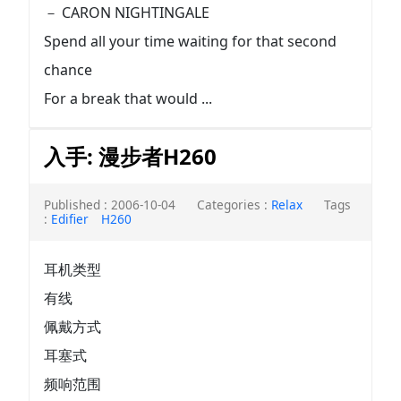
－ CARON NIGHTINGALE
Spend all your time waiting for that second
chance
For a break that would ...
入手: 漫步者H260
Published : 2006-10-04
Categories :
Relax
Tags
:
Edifier
H260
耳机类型
有线
佩戴方式
耳塞式
频响范围