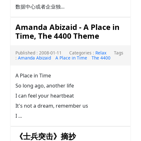
数据中心或者企业独...
Amanda Abizaid - A Place in
Time, The 4400 Theme
Published : 2008-01-11
Categories :
Relax
Tags
:
Amanda Abizaid
A Place in Time
The 4400
A Place in Time
So long ago, another life
I can feel your heartbeat
It's not a dream, remember us
I ...
《士兵突击》摘抄