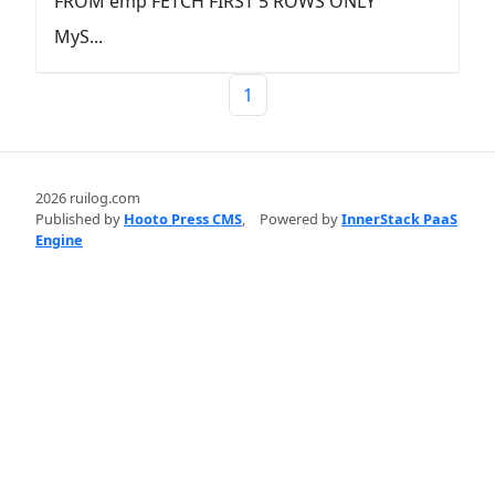
FROM emp FETCH FIRST 5 ROWS ONLY
MyS...
1
2026 ruilog.com
Published by
Hooto Press CMS
,
Powered by
InnerStack PaaS
Engine