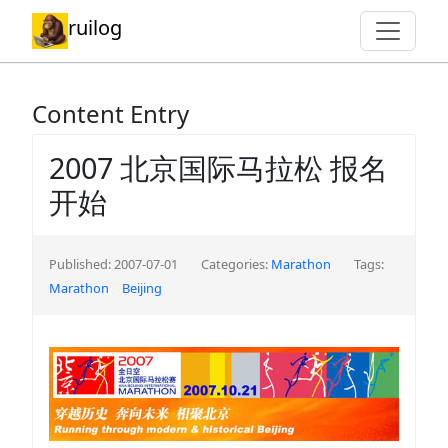
ruilog
Content Entry
2007 北京国际马拉松 报名
开始
Published: 2007-07-01
Categories:
Marathon
Tags:
Marathon
Beijing