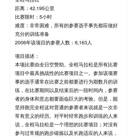
距离：42.195公里
比赛限时：5小时
难度：非常困难，所有的参赛选手事先都应做好
充分的训练准备
2006年该项目的参赛人数：6,163人
项目描述：
本项比赛由全日空赞助。全程马拉松是所有比赛
项目中最具挑战性的比赛项目之一。参加该项赛
事的选手通常在比赛之前都要进行为期数月的训
练，在比赛期间以及结束后的一段时间内，参赛
者的身体和意志都要面临巨大的考验。但是，能
坚持跑完全程这对普通的参赛者来说就是一次非
常有意义的经历。对平时经常跑步和训练的人来
说，全程马拉松是一个理想的比赛项目；对没有
参与过常规的跑步锻炼以及长跑适应的人来说，