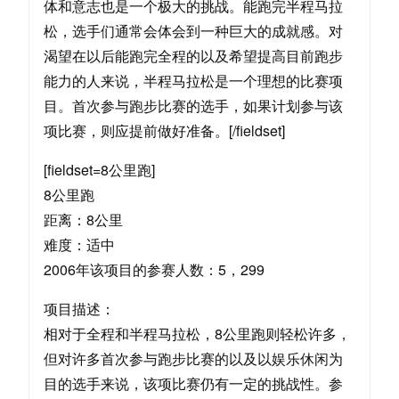
体和意志也是一个极大的挑战。能跑完半程马拉
松，选手们通常会体会到一种巨大的成就感。对
渴望在以后能跑完全程的以及希望提高目前跑步
能力的人来说，半程马拉松是一个理想的比赛项
目。首次参与跑步比赛的选手，如果计划参与该
项比赛，则应提前做好准备。[/fieldset]
[fieldset=8公里跑]
8公里跑
距离：8公里
难度：适中
2006年该项目的参赛人数：5，299
项目描述：
相对于全程和半程马拉松，8公里跑则轻松许多，
但对许多首次参与跑步比赛的以及以娱乐休闲为
目的选手来说，该项比赛仍有一定的挑战性。参