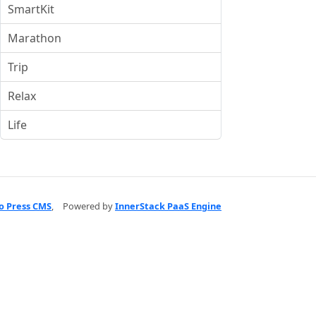
SmartKit
Marathon
Trip
Relax
Life
o Press CMS
,
Powered by
InnerStack PaaS Engine