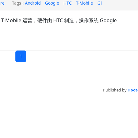
are
Tags :
Android
Google
HTC
T-Mobile
G1
T-Mobile 运营，硬件由 HTC 制造，操作系统 Google
1
Published by
Hoot