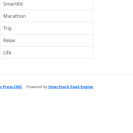
SmartKit
Marathon
Trip
Relax
Life
o Press CMS
,
Powered by
InnerStack PaaS Engine