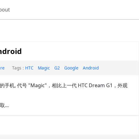
bout
ndroid
are
Tags :
HTC
Magic
G2
Google
Android
手机, 代号 "Magic"，相比上一代 HTC Dream G1，外观
...