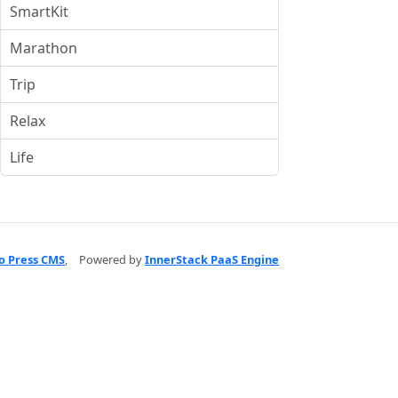
SmartKit
Marathon
Trip
Relax
Life
o Press CMS
,
Powered by
InnerStack PaaS Engine