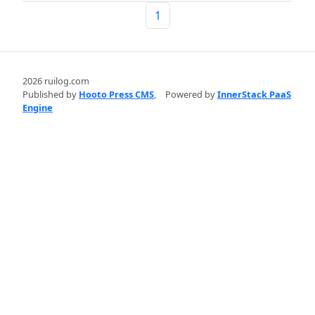
1
2026 ruilog.com
Published by
Hooto Press CMS
,
Powered by
InnerStack PaaS
Engine