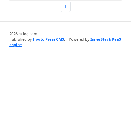
1
2026 ruilog.com
Published by
Hooto Press CMS
,
Powered by
InnerStack PaaS
Engine