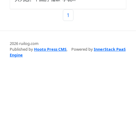
1
2026 ruilog.com
Published by
Hooto Press CMS
,
Powered by
InnerStack PaaS
Engine