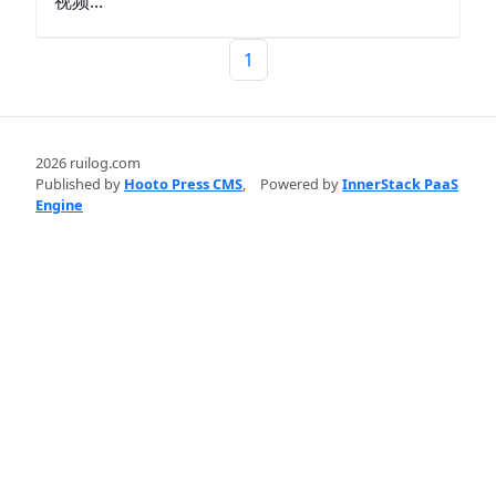
视频...
1
2026 ruilog.com
Published by
Hooto Press CMS
,
Powered by
InnerStack PaaS
Engine