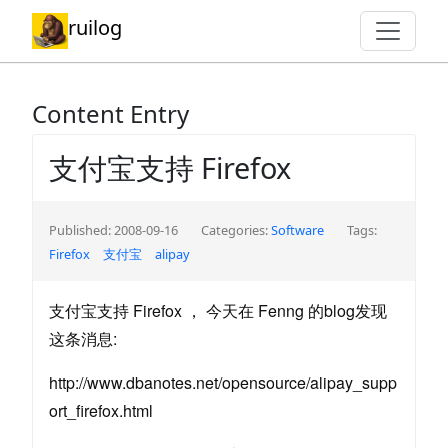
ruilog
Content Entry
支付宝支持 Firefox
Published: 2008-09-16
Categories:
Software
Tags:
Firefox
支付宝
alipay
支付宝支持 Firefox ， 今天在 Fenng 的blog发现
这条消息:
http://www.dbanotes.net/opensource/alipay_supp
ort_firefox.html